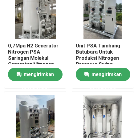
Tentang kita
Wisata pabrik
0,7Mpa N2 Generator
Unit PSA Tambang
Nitrogen PSA
Batubara Untuk
Kontrol kualitas
Saringan Molekul
Produksi Nitrogen
Generator Nitrogen
Pressure Swing
Adsorber
mengirimkan
mengirimkan
Hubungi kami
permintaan
permintaan
Quote request suatu
penghasil nitrogen N2
Generator Nitrogen PSA