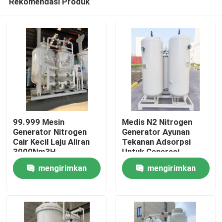
Rekomendasi Produk
99.999 Mesin
Medis N2 Nitrogen
Generator Nitrogen
Generator Ayunan
Cair Kecil Laju Aliran
Tekanan Adsorpsi
3000Nm3H
Untuk Generasi
Rumah
Nitrogen
mengirimkan
mengirimkan
Produk
permintaan
permintaan
Video