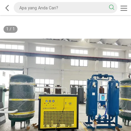
1
/
1