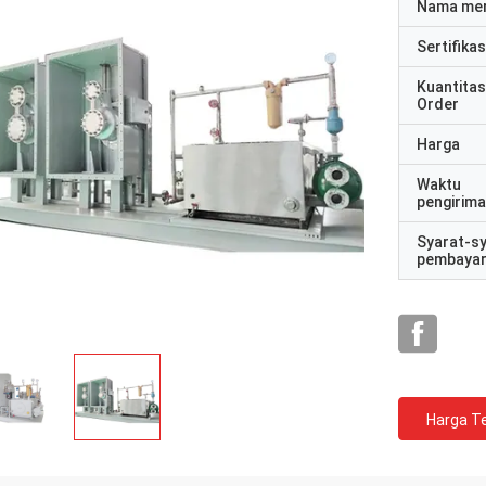
Nama me
Sertifikas
Kuantitas
Order
Harga
Waktu
pengirim
Syarat-s
pembaya
Harga Te