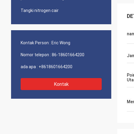
Tangki nitrogen cair
DE
na
Kontak Person :
Eric Wong
Nomor telepon :
86-18601664200
Jam
ada apa :
+8618601664200
Poi
Ut
Kontak
Men