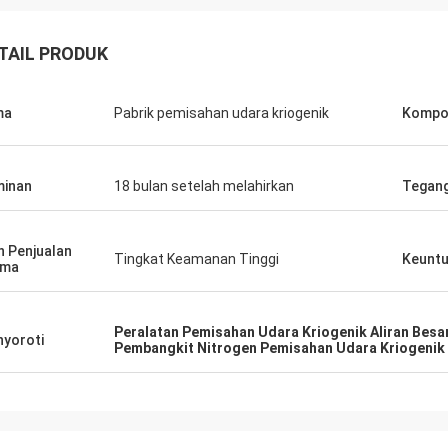
TAIL PRODUK
ma
Pabrik pemisahan udara kriogenik
Kompon
inan
18 bulan setelah melahirkan
Tegan
n Penjualan
Tingkat Keamanan Tinggi
Keunt
ama
Peralatan Pemisahan Udara Kriogenik Aliran Besa
yoroti
Pembangkit Nitrogen Pemisahan Udara Kriogenik