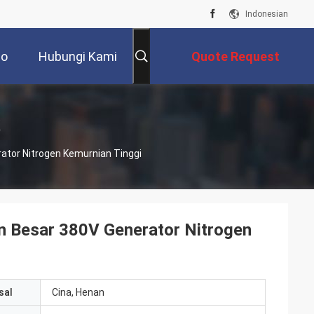
Indonesian
eo
Hubungi Kami
Quote Request
Suatu
ator Nitrogen Kemurnian Tinggi
an Besar 380V Generator Nitrogen
sal
Cina, Henan