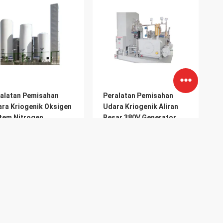
alatan Pemisahan
Peralatan Pemisahan
ra Kriogenik Oksigen
Udara Kriogenik Aliran
tem Nitrogen
Besar 380V Generator
urnian Tinggi 440V
Nitrogen Kemurnian
Tinggi
Harga Terbaik
Harga Terbaik
Produk