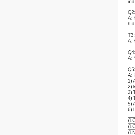
ind
Q2
A: 
hid
T3:
A: 
Q4
A: 
Q5:
A: 
1) 
2)
3)
4)
5) 
6) 
(LO
(LO
(LN