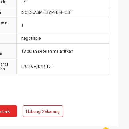
rek
JF
i
ISO,CE,ASME,BV,PED,GHOST
 min
1
negotiable
18 bulan setelah melahirkan
an
yarat
L/C, D/A, D/P, T/T
ran
rbaik
Hubungi Sekarang