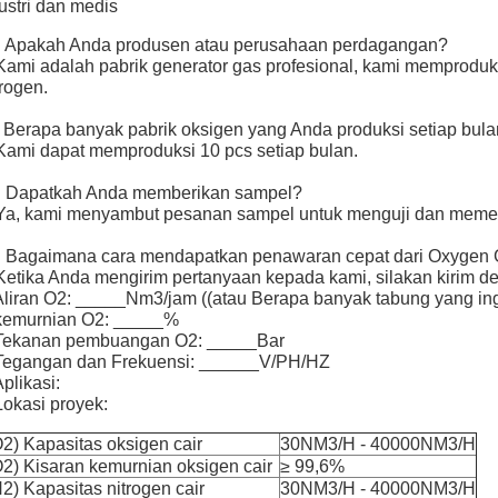
ustri dan medis
: Apakah Anda produsen atau perusahaan perdagangan?
Kami adalah pabrik generator gas profesional, kami memproduks
rogen.
 Berapa banyak pabrik oksigen yang Anda produksi setiap bul
Kami dapat memproduksi 10 pcs setiap bulan.
: Dapatkah Anda memberikan sampel?
Ya, kami menyambut pesanan sampel untuk menguji dan memeri
 Bagaimana cara mendapatkan penawaran cepat dari Oxygen 
Ketika Anda mengirim pertanyaan kepada kami, silakan kirim den
Aliran O2: _____Nm3/jam ((atau Berapa banyak tabung yang ingin
 kemurnian O2: _____%
 Tekanan pembuangan O2: _____Bar
 Tegangan dan Frekuensi: ______V/PH/HZ
Aplikasi:
Lokasi proyek:
2) Kapasitas oksigen cair
30NM3/H - 40000NM3/H
2) Kisaran kemurnian oksigen cair
≥ 99,6%
2) Kapasitas nitrogen cair
30NM3/H - 40000NM3/H