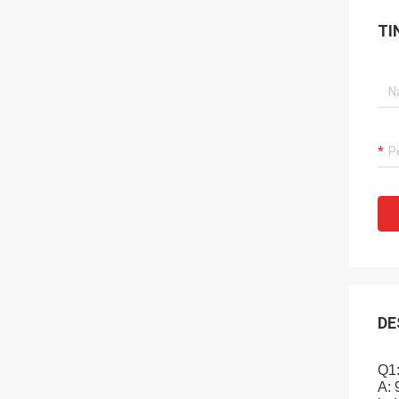
TI
DE
Q1
A: 