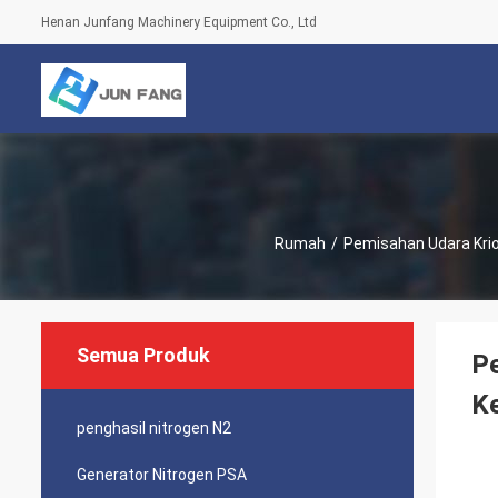
Henan Junfang Machinery Equipment Co., Ltd
Rumah
/
Pemisahan Udara Kri
Semua Produk
Pe
Ke
penghasil nitrogen N2
Generator Nitrogen PSA