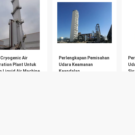
 Cryogenic Air
Perlengkapan Pemisahan
Per
ration Plant Untuk
Udara Keamanan
Uda
 Liquid Air Machine
Keandalan
Sis
Kem
Harga Terbaik
Harga Terbaik
Tentang