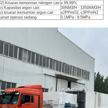
2) Kisaran kemurnian nitrogen cair:
≥ 99,99%
r) Kapasitas argon cair:
30NM3/H - 1350NM3/H
r) kisaran kemurnian argon cair
≤2PPmO2, ≤3PPmN2
kanan operasi sedang
0.1MPa - 8.5MPa