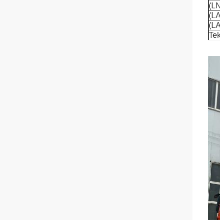
(LN
(LA
(LA
Te